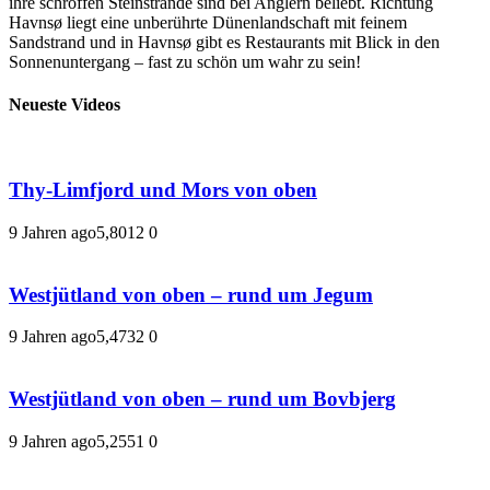
ihre schroffen Steinstrände sind bei Anglern beliebt. Richtung
Havnsø liegt eine unberührte Dünenlandschaft mit feinem
Sandstrand und in Havnsø gibt es Restaurants mit Blick in den
Sonnenuntergang – fast zu schön um wahr zu sein!
Neueste Videos
Thy-Limfjord und Mors von oben
9 Jahren ago
5,801
2
0
Westjütland von oben – rund um Jegum
9 Jahren ago
5,473
2
0
Westjütland von oben – rund um Bovbjerg
9 Jahren ago
5,255
1
0