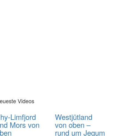
eueste Videos
hy-Limfjord
Westjütland
nd Mors von
von oben –
ben
rund um Jegum