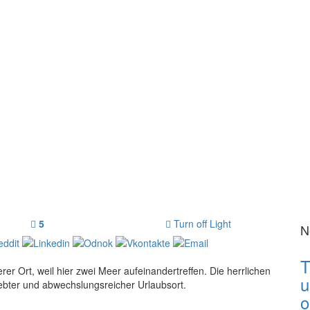
5
Turn off Light
N
T
 Ort, weil hier zwei Meer aufeinandertreffen. Die herrlichen
u
iebter und abwechslungsreicher Urlaubsort.
o