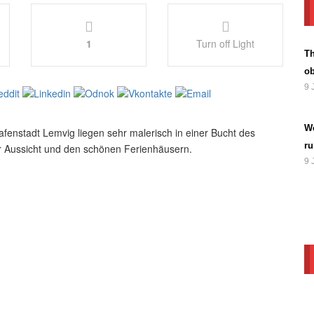
1
Turn off Light
Th
o
9 
We
fenstadt Lemvig liegen sehr malerisch in einer Bucht des
r
er Aussicht und den schönen Ferienhäusern.
9 