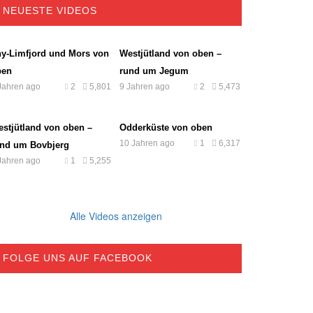
NEUESTE VIDEOS
y-Limfjord und Mors von
Westjütland von oben –
ben
rund um Jegum
Jahren ago
2
5,801
9 Jahren ago
2
5,473
stjütland von oben –
Odderküste von oben
10 Jahren ago
1
6,317
und um Bovbjerg
Jahren ago
1
5,255
Alle Videos anzeigen
FOLGE UNS AUF FACEBOOK